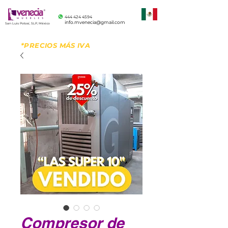
444 424 4594
info.mvenecia@gmail.com
San Luis Potosí, SLP, México
*PRECIOS MÁS IVA
Compresor de